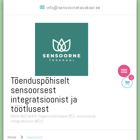
info@sensoornetasakaal.ee
Tõenduspõhiselt
0
sensoorsest
integratsioonist ja
töötlusest
Heldi McCaskill (tegevusteraapia BSc, sensoorne
integratsioon MSc)
Home
Aastaajad