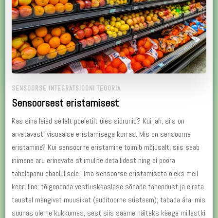
SENSOORSE INTEGRATSIOONI TEOORIA
Sensoorsest eristamisest
Kas sina leiad sellelt poeletilt üles sidrunid? Kui jah, siis on
arvatavasti visuaalse eristamisega korras. Mis on sensoorne
eristamine? Kui sensoorne eristamine toimib mõjusalt, siis saab
inimene aru erinevate stiimulite detailidest ning ei pööra
tähelepanu ebaolulisele. Ilma sensoorse eristamiseta oleks meil
keeruline: tõlgendada vestluskaaslase sõnade tähendust ja eirata
taustal mängivat muusikat (auditoorne süsteem); tabada ära, mis
suunas oleme kukkumas, sest siis saame näiteks käega millestki