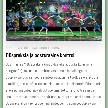
SENSOORSE INTEGRATSIOONI TEOORIA
Düspraksia ja posturaalne kontroll
Düs- mis asi? Düspraksia (nagu düsleksia, düskalkulaalia ja
düsgraafia) kuulub neuromitmekesisuse alla. Küll aga on
düspraksia üks sensoorse integratsiooni ja töötluse erinevuste
alatüüpe, mis on vähe tuntud ning kehvasti mõistetud. Düspraksia
ei ole põhjustatud ajukahjustuse vms tõttu ning võib esineda
lisaks teistele sensoorse töötluse ja integratsiooni keerukustele.
Düspraksial on veel täpsemaid alatüüpe, nt somatodüspraksia,