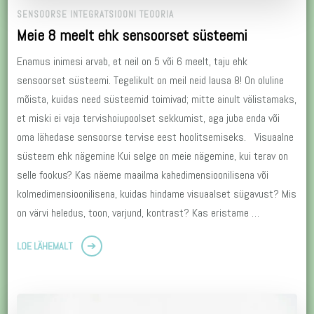
SENSOORSE INTEGRATSIOONI TEOORIA
Meie 8 meelt ehk sensoorset süsteemi
Enamus inimesi arvab, et neil on 5 või 6 meelt, taju ehk
sensoorset süsteemi. Tegelikult on meil neid lausa 8! On oluline
mõista, kuidas need süsteemid toimivad; mitte ainult välistamaks,
et miski ei vaja tervishoiupoolset sekkumist, aga juba enda või
oma lähedase sensoorse tervise eest hoolitsemiseks. Visuaalne
süsteem ehk nägemine Kui selge on meie nägemine, kui terav on
selle fookus? Kas näeme maailma kahedimensioonilisena või
kolmedimensioonilisena, kuidas hindame visuaalset sügavust? Mis
on värvi heledus, toon, varjund, kontrast? Kas eristame …
LOE LÄHEMALT