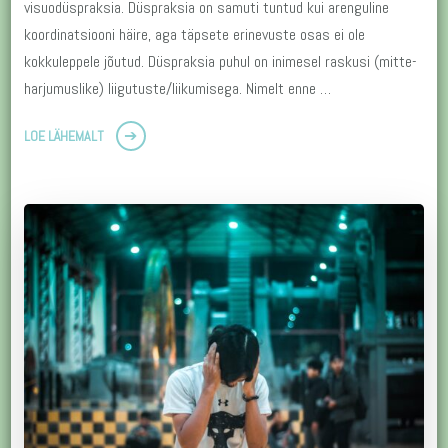
visuodüspraksia. Düspraksia on samuti tuntud kui arenguline
koordinatsiooni häire, aga täpsete erinevuste osas ei ole
kokkuleppele jõutud. Düspraksia puhul on inimesel raskusi (mitte-
harjumuslike) liigutuste/liikumisega. Nimelt enne …
LOE LÄHEMALT