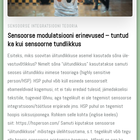
SENSOORSE INTEGRATSIOONI TEOORIA
Sensoorse modulatsiooni erinevused – tuntud
ka kui sensoorne tundlikkus
Esiteks, miks soovitan ülitundlikkuse asemel kasutada sõna üle-
vastuvõtlikkus? Nimelt sõna “ülitundlikkus” kasutatakse samuti
seoses ülitundlikku inimese teooriaga (highly sensitive
person/HSP). HSP puhul võib küll esineda sensoorselt
ebameeldivaid kogemusi, nt ei talu eredaid tulesid, jämedakoelisi
tekstiile, tugevaid lõhnu, aga tegelikult ei ole tegemist sensoorse
integratsiooni/töötluse eripärade jms. HSP puhul on tegemist
hoopis isiksusjoonega. Rohkem selle kohta (inglise keeles)
siit: https://hsperson.com/ Samuti kiputakse sensoorse
“ülitundlikkuse” mõistega ülelihtsustama, s.t. tegelikult võib tegu
olla hoopis sensoorse eristamise teemaga. Mõneti on see ka