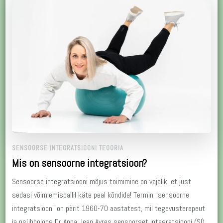
SENSOORSE INTEGRATSIOONI TEOORIA
Mis on sensoorne integratsioon?
Sensoorse integratsiooni mõjus toimimine on vajalik, et just
sedasi võimlemispallil käte peal kõndida! Termin “sensoorne
integratsioon” on pärit 1960-70 aastatest, mil tegevusterapeut
ja psühholoog Dr Anna Jean Ayres sensoorset integratsiooni (SI)