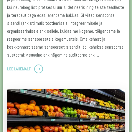
kui neuroloogilist protsessi uuris, defineeris ning teiste teadlaste
ja terapeutidega edasi arendama hakkas. SI viitab sensoorse
sisendi (ehk stiimuli) töötlemisele, integreerimisele ja
organiseerimisele ehk sellele, kuidas me kogeme, tõlgendame ja
reageerime sensoorsetele kogemustele. Oma kehast ja
keskkonnast saame sensoorset sisendit läbi kaheksa sensoorse
süsteemi: visuaalne ehk nägemine auditoorne ehk …
LOE LÄHEMALT