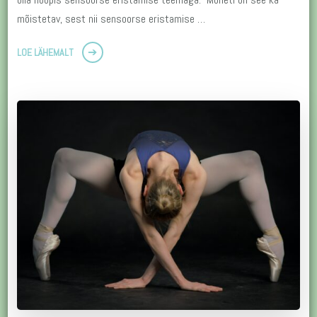
mõistetav, sest nii sensoorse eristamise …
LOE LÄHEMALT