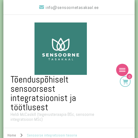
info@sensoornetasakaal.ee
Tõenduspõhiselt
0
sensoorsest
integratsioonist ja
töötlusest
Heldi McCaskill (tegevusteraapia BSc, sensoorne
integratsioon MSc)
Home
Sensoorse integratsiooni teooria